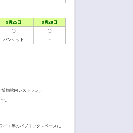
9月25日
9月26日
〇
〇
バンケット
－
良国立博物館内レストラン）
ます。
ホワイエ等のパブリックスペースに