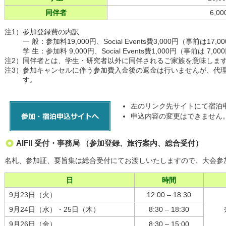
同伴者
6,0
注1）
参加登録費の内訳
一 般：参加料19,000円、Social Events費3,000円（事前は17,0
学 生：参加料 9,000円、Social Events費1,000円（事前は 7,00
注2）
同伴者とは、学生・研究者以外に同伴されるご家族を意味しま
注3）
参加キャンセルに伴う参加費入金後の返金は行いませんが、代
す。
左のリンク先サイトにて宿泊
申込内容の変更はできません
AIFII 受付・事務局 （参加登録、旅行案内、総合受付）
名札、参加証、要旨集は総合受付にてお渡しいたしますので、大会参
日
時間
9月23日（火）
12:00 – 18:30
9月24日（水）・25日（木）
8:30 – 18:30
9月26日（金）
8:30 – 15:00