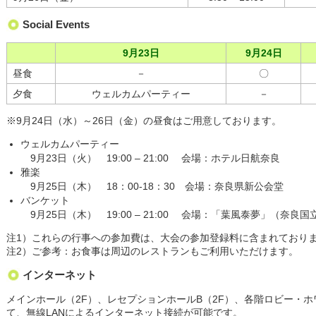
Social Events
9月23日
9月24日
昼食
－
〇
夕食
ウェルカムパーティー
－
※9月24日（水）～26日（金）の昼食はご用意しております。
ウェルカムパーティー
9月23日（火） 19:00 – 21:00 会場：ホテル日航奈良
雅楽
9月25日（木） 18：00-18：30 会場：奈良県新公会堂
バンケット
9月25日（木） 19:00 – 21:00 会場：「葉風泰夢」（奈
注1）
これらの行事への参加費は、大会の参加登録料に含まれており
注2）
ご参考：お食事は周辺のレストランもご利用いただけます。
インターネット
メインホール（2F）、レセプションホールB（2F）、各階ロビー・
て、無線LANによるインターネット接続が可能です。